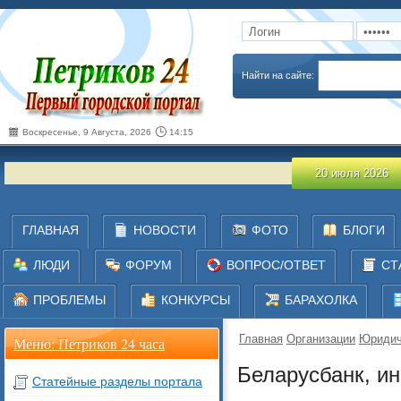
Запомнить
Забыли пароль
Найти на сайте:
Воскресенье, 9 Августа, 2026
14:15
О
20 июля 2026
ГЛАВНАЯ
НОВОСТИ
ФОТО
БЛОГИ
ЛЮДИ
ФОРУМ
ВОПРОС/ОТВЕТ
СТ
ПРОБЛЕМЫ
КОНКУРСЫ
БАРАХОЛКА
Главная
Организации
Юридич
Меню: Петриков 24 часа
Беларусбанк, и
Статейные разделы портала