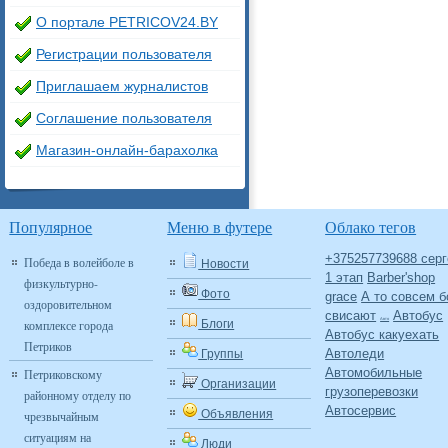
О портале PETRICOV24.BY
Регистрации пользователя
Приглашаем журналистов
Соглашение пользователя
Магазин-онлайн-барахолка
Популярное
Меню в футере
Облако тегов
+375257739688 серг
Победа в волейболе в
Новости
1 этап
Barber'shop
физкультурно-
Фото
grace
А то совсем б
оздоровительном
свисают
Автобус
Авто
комплексе города
Блоги
Автобус какуехать
Петриков
Автоледи
Группы
Автомобильные
Петриковскому
Организации
грузоперевозки
районному отделу по
Автосервис
Объявления
чрезвычайным
ситуациям на
Люди