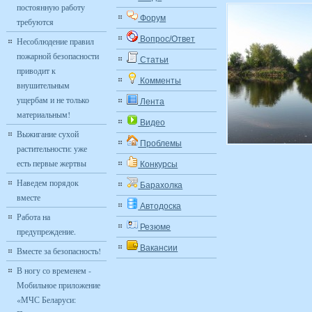
постоянную работу
Форум
требуются
Вопрос/Ответ
Несоблюдение правил
пожарной безопасности
Статьи
приводит к
Комменты
внушительным
ущербам и не только
Лента
материальным!
Видео
Выжигание сухой
Проблемы
растительности: уже
есть первые жертвы
Конкурсы
Наведем порядок
Барахолка
вместе
Автодоска
Работа на
Резюме
предупреждение.
Вакансии
Вместе за безопасность!
В ногу со временем -
Мобильное приложение
«МЧС Беларуси: