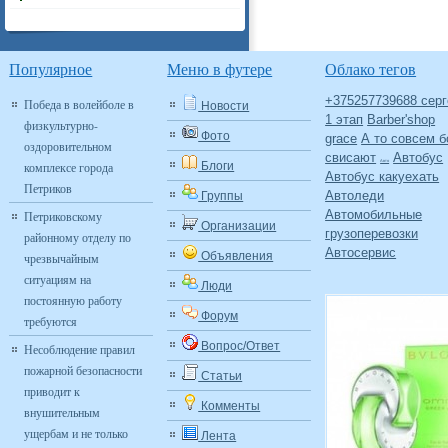
Популярное
Меню в футере
Облако тегов
+375257739688 серг
Победа в волейболе в
Новости
1 этап
Barber'shop
физкультурно-
Фото
grace
А то совсем б
оздоровительном
свисают
Автобус
Авто
комплексе города
Блоги
Автобус какуехать
Петриков
Автоледи
Группы
Автомобильные
Петриковскому
Организации
грузоперевозки
районному отделу по
Автосервис
Объявления
чрезвычайным
ситуациям на
Люди
постоянную работу
Форум
требуются
Вопрос/Ответ
Несоблюдение правил
пожарной безопасности
Статьи
приводит к
Комменты
внушительным
ущербам и не только
Лента