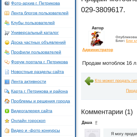
Фото-архив г. Петрикова
029-3809617.
Лента блогов пользователей
Клубы пользователей
Автор
Универсальный каталог
Опубликова
Блог:
Блог к
Доска частных объявлений
Администратор
Профили пользователей
Форум портала г. Петрикова
Продам мотоблок 16 л.
Новостные разделы сайта
Кто может продать ги
Лента активности
Прода
Карта г. Петрикова и района
Проблемы и решения города
Комментарии (
1
)
Видеогалерея сайта
Онлайн гороскоп
Даша
#
Видео и -фото конкурсы
Я могу продат