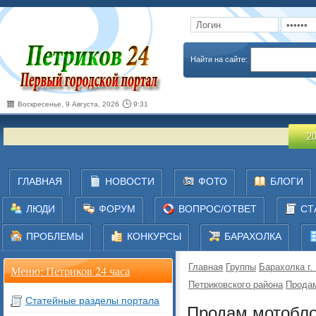
Запомнить
Забыли пароль
Найти на сайте:
Воскресенье, 9 Августа, 2026
9:31
20 июля 2
ГЛАВНАЯ
НОВОСТИ
ФОТО
БЛОГИ
ЛЮДИ
ФОРУМ
ВОПРОС/ОТВЕТ
СТ
ПРОБЛЕМЫ
КОНКУРСЫ
БАРАХОЛКА
Главная
Группы
Барахолка г.
Меню: Петриков 24 часа
Петриковского района
Продам
Статейные разделы портала
Продам мотоблок