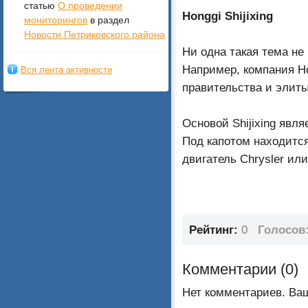
статью
О проведении
Honggi Shijixing
мониторингов
в раздел
Новости Петриковского района
Ни одна такая тема не
Например, компания Ho
Вся лента активности
правительства и элиты
Основой Shijixing явл
Под капотом находится
двигатель Chrysler или
Рейтинг:
0
Голосов
Комментарии (
0
)
Нет комментариев. Ва