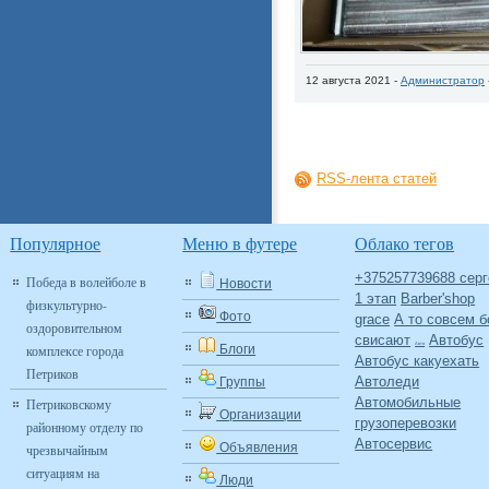
12 августа 2021 -
Администратор
RSS-лента статей
Популярное
Меню в футере
Облако тегов
+375257739688 серг
Победа в волейболе в
Новости
1 этап
Barber'shop
физкультурно-
Фото
grace
А то совсем б
оздоровительном
свисают
Автобус
Авто
комплексе города
Блоги
Автобус какуехать
Петриков
Автоледи
Группы
Автомобильные
Петриковскому
Организации
грузоперевозки
районному отделу по
Автосервис
Объявления
чрезвычайным
ситуациям на
Люди