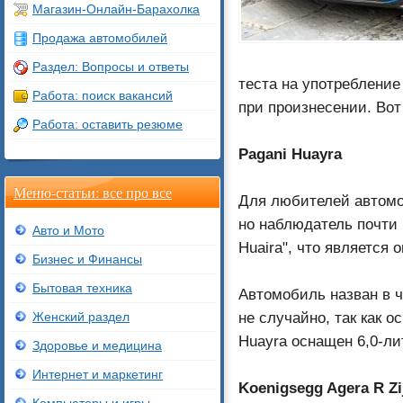
Магазин-Онлайн-Барахолка
Продажа автомобилей
Раздел: Вопросы и ответы
теста на употребление
Работа: поиск вакансий
при произнесении. Вот
Работа: оставить резюме
Pagani Huayra
Меню-статьи: все про все
Для любителей автомо
но наблюдатель почти н
Авто и Мото
Huaira", что является 
Бизнес и Финансы
Бытовая техника
Автомобиль назван в ч
не случайно, так как 
Женский раздел
Huayra оснащен 6,0-л
Здоровье и медицина
Интернет и маркетинг
Koenigsegg Agera R Zi