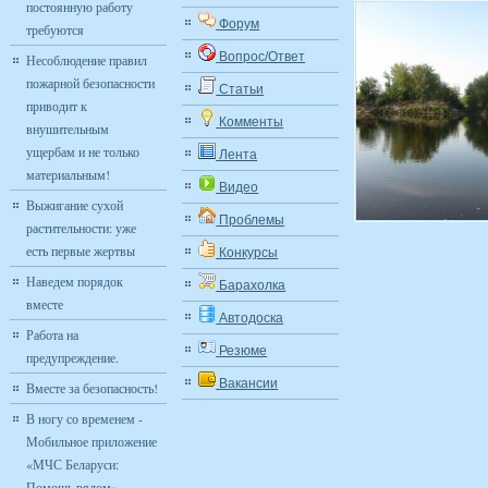
постоянную работу
Форум
требуются
Вопрос/Ответ
Несоблюдение правил
пожарной безопасности
Статьи
приводит к
Комменты
внушительным
ущербам и не только
Лента
материальным!
Видео
Выжигание сухой
Проблемы
растительности: уже
есть первые жертвы
Конкурсы
Наведем порядок
Барахолка
вместе
Автодоска
Работа на
Резюме
предупреждение.
Вакансии
Вместе за безопасность!
В ногу со временем -
Мобильное приложение
«МЧС Беларуси:
Помощь рядом»