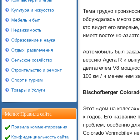
Компьютеры и игры
Культура и искусство
Тема трудно произнос
обсуждалась много раз
Мебель и быт
кто видит его впервые,
Недвижимость
имеет восточно-азиатс
Образование и наука
Отдых, развлечения
Автомобиль был заказ
версию Agera R и выпу
Сельское хозяйство
двигателем V8 мощност
Строительство и ремонт
100 км / ч менее чем з
Спорт и туризм
Товары и Услуги
Bischofberger Colora
Этот «дом на колесах»
Меню: Правила сайта
х годов. Его название 
проблем, особенно для
Правила комментирования
Colorado Vonmobile» не
Конфиденциальность сайта