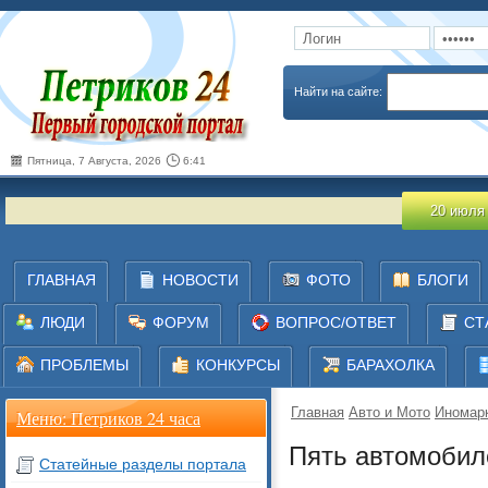
Запомнить
Забыли пароль
Найти на сайте:
Пятница, 7 Августа, 2026
6:41
20 июля 2026
ГЛАВНАЯ
НОВОСТИ
ФОТО
БЛОГИ
ЛЮДИ
ФОРУМ
ВОПРОС/ОТВЕТ
СТ
ПРОБЛЕМЫ
КОНКУРСЫ
БАРАХОЛКА
Главная
Авто и Мото
Иномар
Меню: Петриков 24 часа
Пять автомобил
Статейные разделы портала