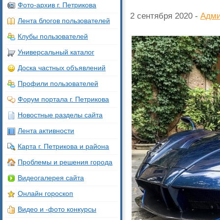
Фото-архив г. Петрикова
2 сентября 2020 -
Адми
Лента блогов пользователей
Клубы пользователей
Универсальный каталог
Доска частных объявлений
Профили пользователей
Форум портала г. Петрикова
Новостные разделы сайта
Лента активности
Карта г. Петрикова и района
Проблемы и решения города
Видеогалерея сайта
Онлайн гороскоп
Видео и -фото конкурсы