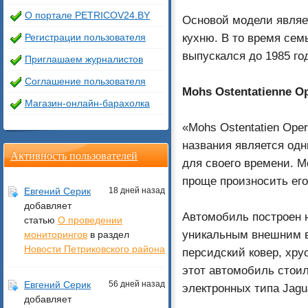
О портале PETRICOV24.BY
Основой модели являе
кухню. В то время сем
Регистрации пользователя
выпускался до 1985 го
Приглашаем журналистов
Соглашение пользователя
Mohs Ostentatienne O
Магазин-онлайн-барахолка
«Mohs Ostentatien Oper
названия является од
Активность пользователей
для своего времени. М
проще произносить его
Евгений Серик
18 дней назад
добавляет
Автомобиль построен на
статью
О проведении
уникальным внешним ви
мониторингов
в раздел
Новости Петриковского района
персидский ковер, хру
этот автомобиль стоил
Евгений Серик
56 дней назад
электронных типа Jagua
добавляет