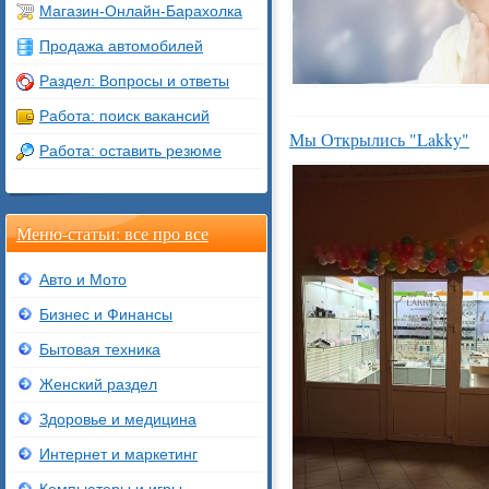
Магазин-Онлайн-Барахолка
Продажа автомобилей
Раздел: Вопросы и ответы
Работа: поиск вакансий
Мы Открылись "Lakky"
Работа: оставить резюме
Меню-статьи: все про все
Авто и Мото
Бизнес и Финансы
Бытовая техника
Женский раздел
Здоровье и медицина
Интернет и маркетинг