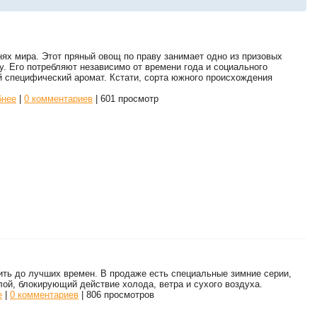
нях мира. Этот пряный овощ по праву занимает одно из призовых
у. Его потребляют независимо от времени года и социального
й специфический аромат. Кстати, сорта южного происхождения
бнее
|
0 комментариев
| 601 просмотр
ить до лучших времен. В продаже есть специальные зимние серии,
ой, блокирующий действие холода, ветра и сухого воздуха.
е
|
0 комментариев
| 806 просмотров