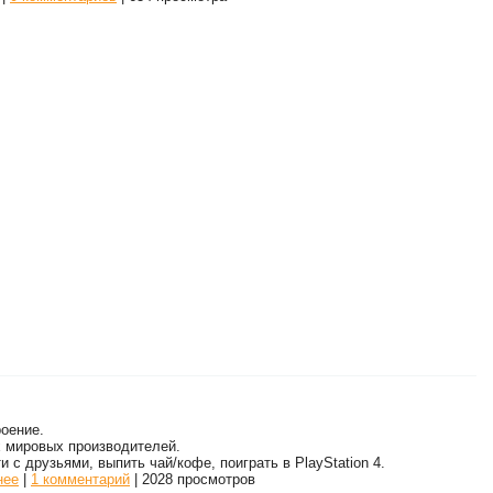
оение.
 мировых производителей.
 с друзьями, выпить чай/кофе, поиграть в PlayStation 4.
нее
|
1 комментарий
| 2028 просмотров