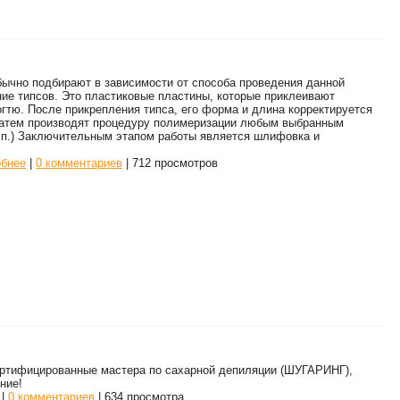
ычно подбирают в зависимости от способа проведения данной
ние типсов. Это пластиковые пластины, которые приклеивают
гтю. После прикрепления типса, его форма и длина корректируется
 Затем производят процедуру полимеризации любым выбранным
. п.) Заключительным этапом работы является шлифовка и
бнее
|
0 комментариев
| 712 просмотров
ертифицированные мастера по сахарной депиляции (ШУГАРИНГ),
ние!
|
0 комментариев
| 634 просмотра