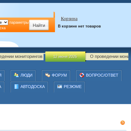
Корзина
параметры
В корзине нет товаров
ска
гов
О проведении мониторингов
12 июня 2026
18 м
Я
ЛЮДИ
ФОРУМ
ВОПРОС/ОТВЕТ
А
АВТОДОСКА
РЕЗЮМЕ