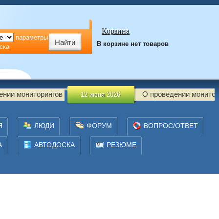
Корзина
параметры
В корзине нет товаров
ска
ингов
О проведении мониторингов
12 июня 2026
1
Я
ЛЮДИ
ФОРУМ
ВОПРОС/ОТВЕТ
А
АВТОДОСКА
РЕЗЮМЕ