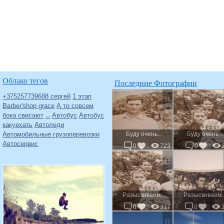
Облако тегов
Последние Фотографии
0
+375257739688 сергей
1 этап
Barber'shop grace
А то совсем
бока свисают
Автобус
Автобус
Авто
какуехать
Автоледи
Автомобильные грузоперевозки
Буду очень...
Буду очень...
Автосервис
0
0
723
0
0
0
Разыскиваем...
Разыскиваем..
0
0
317
0
0
0