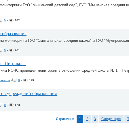
мониторинги ГУО "Мышанский детский сад", ГУО "Мышанская средняя шк
0
-
182
 образования
ы мониторинги ГУО "Сметаничская средняя школа" и ГУО "Муляровская
0
-
261
г. Петрикова
ким РОЧС проведен мониторинг в отношении Средней школы № 1 г. Пет
зников
-
0
-
399
гов учреждений образования
0
-
473
Страницы:
1
2
3
Следующая
П