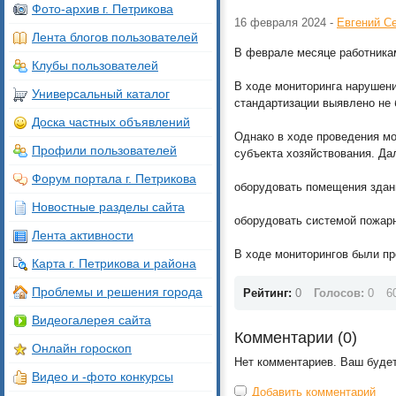
Фото-архив г. Петрикова
16 февраля 2024 -
Евгений С
Лента блогов пользователей
В феврале месяце работника
Клубы пользователей
В ходе мониторинга нарушени
Универсальный каталог
стандартизации выявлено не 
Доска частных объявлений
Однако в ходе проведения мо
Профили пользователей
субъекта хозяйствования. Да
Форум портала г. Петрикова
оборудовать помещения здан
Новостные разделы сайта
оборудовать системой пожар
Лента активности
В ходе мониторингов были п
Карта г. Петрикова и района
Проблемы и решения города
Рейтинг:
0
Голосов:
0
6
Видеогалерея сайта
Комментарии (
0
)
Онлайн гороскоп
Нет комментариев. Ваш буде
Видео и -фото конкурсы
Добавить комментарий