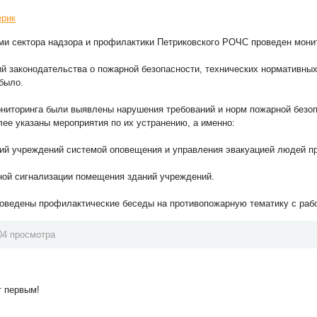
ерик
ми сектора надзора и профилактики Петриковского РОЧС проведен мони
й законодательства о пожарной безопасности, технических нормативны
было.
ниторинга были выявлены нарушения требований и норм пожарной безоп
лее указаны мероприятия по их устранению, а именно:
ий учреждений системой оповещения и управления эвакуацией людей пр
ной сигнализации помещения зданий учреждений.
роведены профилактические беседы на противопожарную тематику с раб
04 просмотра
т первым!