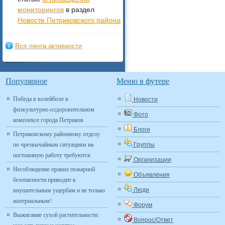
мониторингов
в раздел
Новости Петриковского района
Вся лента активности
Популярное
Меню в футере
Победа в волейболе в
Новости
физкультурно-оздоровительном
Фото
комплексе города Петриков
Блоги
Петриковскому районному отделу
по чрезвычайным ситуациям на
Группы
постоянную работу требуются
Организации
Несоблюдение правил пожарной
Объявления
безопасности приводит к
внушительным ущербам и не только
Люди
материальным!
Форум
Выжигание сухой растительности:
Вопрос/Ответ