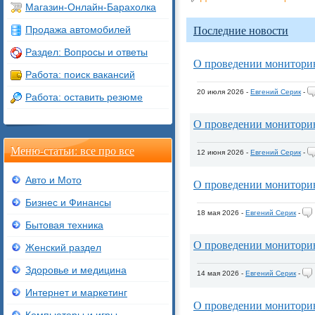
Магазин-Онлайн-Барахолка
Последние новости
Продажа автомобилей
Раздел: Вопросы и ответы
О проведении монитори
Работа: поиск вакансий
20 июля 2026 -
Евгений Серик
-
Работа: оставить резюме
О проведении монитори
Меню-статьи: все про все
12 июня 2026 -
Евгений Серик
-
Авто и Мото
О проведении монитори
Бизнес и Финансы
18 мая 2026 -
Евгений Серик
-
Бытовая техника
О проведении монитори
Женский раздел
Здоровье и медицина
14 мая 2026 -
Евгений Серик
-
Интернет и маркетинг
О проведении монитори