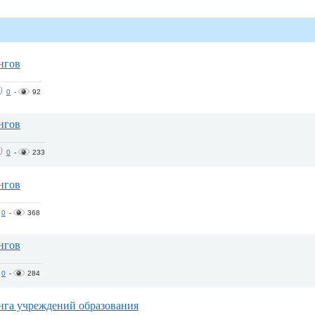
нгов
0
-
92
нгов
0
-
233
нгов
0
-
368
нгов
0
-
284
нга учреждений образования