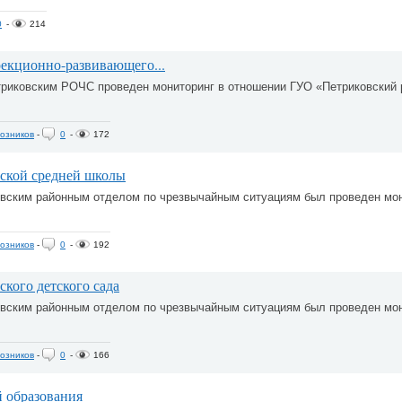
0
-
214
екционно-развивающего...
триковским РОЧС проведен мониторинг в отношении ГУО «Петриковский 
озников
-
0
-
172
ской средней школы
овским районным отделом по чрезвычайным ситуациям был проведен мо
озников
-
0
-
192
кого детского сада
овским районным отделом по чрезвычайным ситуациям был проведен мо
озников
-
0
-
166
 образования