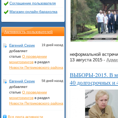
Соглашение пользователя
Магазин-онлайн-барахолка
Активность пользователей
Евгений Серик
19 дней назад
добавляет
неформальной встречи
статью
О проведении
13 августа 2015 -
Адми
мониторингов
в раздел
Новости Петриковского района
ВЫБОРЫ-2015. В мо
40 долгосрочных и 
Евгений Серик
58 дней назад
добавляет
статью
О проведении
мониторингов
в раздел
Новости Петриковского района
Вся лента активности