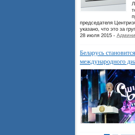
Л
т
п
председателя Центризб
указано, что это за гр
28 июля 2015 -
Админи
Беларусь становитс
международного диа