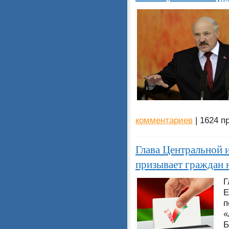
комментариев
| 1624 п
Глава Центральной 
призывает граждан 
Г
Е
п
«
Б