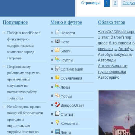
Страницы:
1
2
Следу
Популярное
Меню в футере
Облако тегов
+375257739688 серг
Победа в волейболе в
Новости
1 этап
Barber'shop
физкультурно-
Фото
grace
А то совсем б
оздоровительном
свисают
Автобус
Авто
комплексе города
Блоги
Автобус какуехать
Петриков
Автоледи
Группы
Автомобильные
Петриковскому
Организации
грузоперевозки
районному отделу по
Автосервис
Объявления
чрезвычайным
ситуациям на
Люди
постоянную работу
Форум
требуются
Вопрос/Ответ
Несоблюдение правил
пожарной безопасности
Статьи
приводит к
Комменты
внушительным
ущербам и не только
Лента