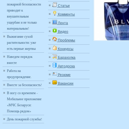
пожарной безопасности
Статьи
приводит к
Комменты
внушительным
ущербам и не только
Лента
материальным!
Видео
Выжигание сухой
Проблемы
растительности: уже
есть первые жертвы
Конкурсы
Наведем порядок
Барахолка
вместе
Автодоска
Работа на
Резюме
предупреждение.
Вакансии
Вместе за безопасность!
В ногу со временем -
Мобильное приложение
«МЧС Беларуси:
Помощь рядом»
День пожарной службы!