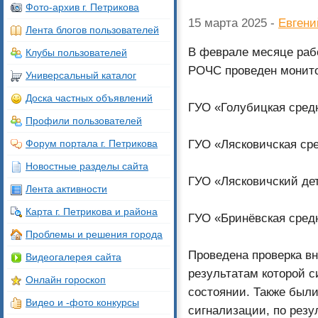
Фото-архив г. Петрикова
15 марта 2025 -
Евгени
Лента блогов пользователей
В феврале месяце раб
Клубы пользователей
РОЧС проведен монито
Универсальный каталог
Доска частных объявлений
ГУО «Голубицкая сред
Профили пользователей
ГУО «Лясковичская ср
Форум портала г. Петрикова
Новостные разделы сайта
ГУО «Лясковичский дет
Лента активности
Карта г. Петрикова и района
ГУО «Бринёвская сред
Проблемы и решения города
Проведена проверка в
Видеогалерея сайта
результатам которой 
Онлайн гороскоп
состоянии. Также был
Видео и -фото конкурсы
сигнализации, по резу