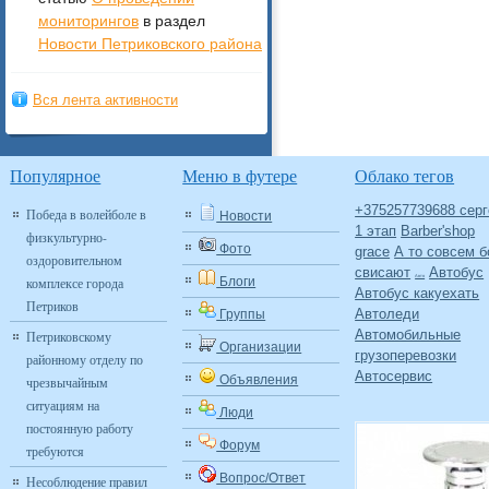
мониторингов
в раздел
Новости Петриковского района
Вся лента активности
Популярное
Меню в футере
Облако тегов
+375257739688 серг
Победа в волейболе в
Новости
1 этап
Barber'shop
физкультурно-
Фото
grace
А то совсем б
оздоровительном
свисают
Автобус
Авто
комплексе города
Блоги
Автобус какуехать
Петриков
Автоледи
Группы
Автомобильные
Петриковскому
Организации
грузоперевозки
районному отделу по
Автосервис
Объявления
чрезвычайным
ситуациям на
Люди
постоянную работу
Форум
требуются
Вопрос/Ответ
Несоблюдение правил