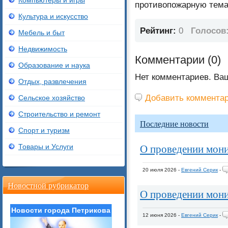
Компьютеры и игры
противопожарную тема
Культура и искусство
Рейтинг:
0
Голосов
Мебель и быт
Недвижимость
Комментарии (
0
)
Образование и наука
Нет комментариев. Ва
Отдых, развлечения
Добавить коммента
Сельское хозяйство
Строительство и ремонт
Последние новости
Спорт и туризм
О проведении мон
Товары и Услуги
20 июля 2026 -
Евгений Серик
-
Новостной рубрикатор
О проведении мон
Новости города Петрикова
12 июня 2026 -
Евгений Серик
-