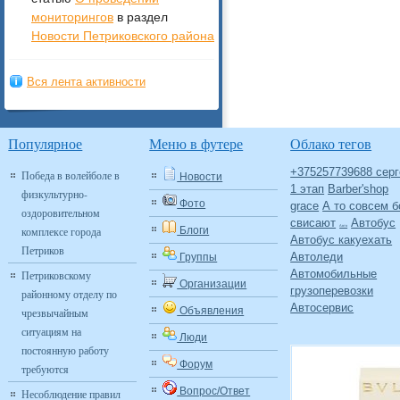
мониторингов
в раздел
Новости Петриковского района
Вся лента активности
Популярное
Меню в футере
Облако тегов
+375257739688 серг
Победа в волейболе в
Новости
1 этап
Barber'shop
физкультурно-
Фото
grace
А то совсем б
оздоровительном
свисают
Автобус
Авто
комплексе города
Блоги
Автобус какуехать
Петриков
Автоледи
Группы
Автомобильные
Петриковскому
Организации
грузоперевозки
районному отделу по
Автосервис
Объявления
чрезвычайным
ситуациям на
Люди
постоянную работу
Форум
требуются
Вопрос/Ответ
Несоблюдение правил