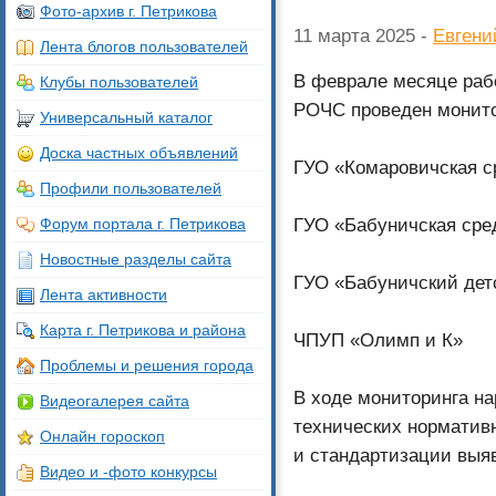
Фото-архив г. Петрикова
11 марта 2025 -
Евгени
Лента блогов пользователей
В феврале месяце раб
Клубы пользователей
РОЧС проведен монито
Универсальный каталог
Доска частных объявлений
ГУО «Комаровичская с
Профили пользователей
ГУО «Бабуничская сре
Форум портала г. Петрикова
Новостные разделы сайта
ГУО «Бабуничский дет
Лента активности
Карта г. Петрикова и района
ЧПУП «Олимп и К»
Проблемы и решения города
В ходе мониторинга на
Видеогалерея сайта
технических норматив
Онлайн гороскоп
и стандартизации выя
Видео и -фото конкурсы