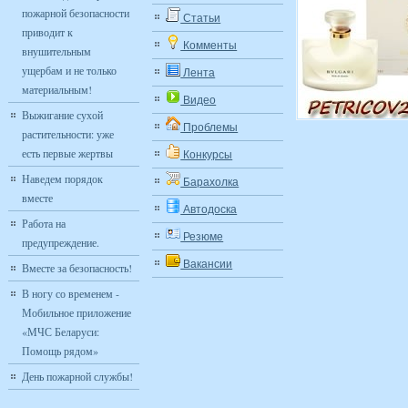
пожарной безопасности
Статьи
приводит к
Комменты
внушительным
ущербам и не только
Лента
материальным!
Видео
Выжигание сухой
Проблемы
растительности: уже
есть первые жертвы
Конкурсы
Наведем порядок
Барахолка
вместе
Автодоска
Работа на
Резюме
предупреждение.
Вакансии
Вместе за безопасность!
В ногу со временем -
Мобильное приложение
«МЧС Беларуси:
Помощь рядом»
День пожарной службы!