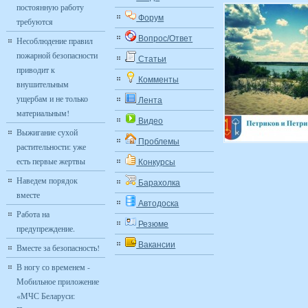
постоянную работу
Форум
требуются
Вопрос/Ответ
Несоблюдение правил
пожарной безопасности
Статьи
приводит к
Комменты
внушительным
ущербам и не только
Лента
материальным!
Видео
Выжигание сухой
Проблемы
растительности: уже
есть первые жертвы
Конкурсы
Наведем порядок
Барахолка
вместе
Автодоска
Работа на
Резюме
предупреждение.
Вакансии
Вместе за безопасность!
В ногу со временем -
Мобильное приложение
«МЧС Беларуси: