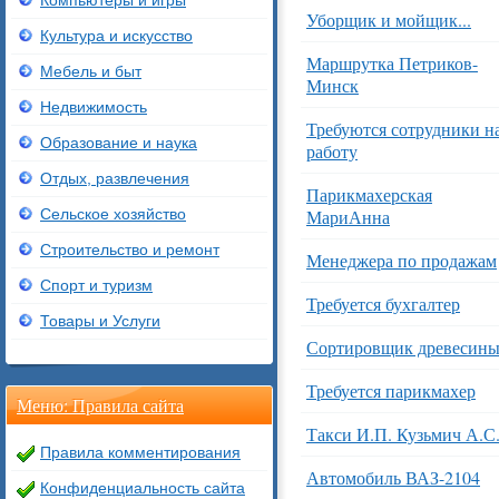
Компьютеры и игры
Уборщик и мойщик...
Культура и искусство
Маршрутка Петриков-
Мебель и быт
Минск
Недвижимость
Требуются сотрудники н
Образование и наука
работу
Отдых, развлечения
Парикмахерская
Сельское хозяйство
МариАнна
Строительство и ремонт
Менеджера по продажам
Спорт и туризм
Требуется бухгалтер
Товары и Услуги
Сортировщик древесин
Требуется парикмахер
Меню: Правила сайта
Такси И.П. Кузьмич А.С
Правила комментирования
Автомобиль ВАЗ-2104
Конфиденциальность сайта