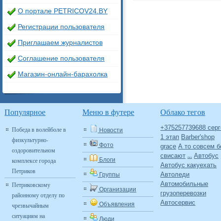
О портале PETRICOV24.BY
Регистрации пользователя
Приглашаем журналистов
Соглашение пользователя
Магазин-онлайн-барахолка
Популярное
Меню в футере
Облако тегов
+375257739688 серг
Победа в волейболе в
Новости
1 этап
Barber'shop
физкультурно-
Фото
grace
А то совсем б
оздоровительном
свисают
Автобус
Авто
комплексе города
Блоги
Автобус какуехать
Петриков
Автоледи
Группы
Автомобильные
Петриковскому
Организации
грузоперевозки
районному отделу по
Автосервис
Объявления
чрезвычайным
ситуациям на
Люди