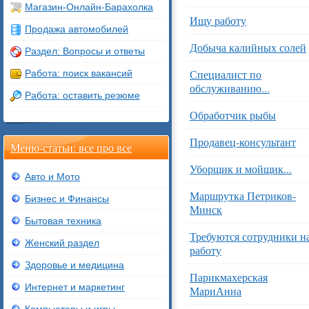
Магазин-Онлайн-Барахолка
Ищу работу
Продажа автомобилей
Добыча калийных солей
Раздел: Вопросы и ответы
Специалист по
Работа: поиск вакансий
обслуживанию...
Работа: оставить резюме
Обработчик рыбы
Продавец-консультант
Меню-статьи: все про все
Уборщик и мойщик...
Авто и Мото
Маршрутка Петриков-
Бизнес и Финансы
Минск
Бытовая техника
Требуются сотрудники н
Женский раздел
работу
Здоровье и медицина
Парикмахерская
Интернет и маркетинг
МариАнна