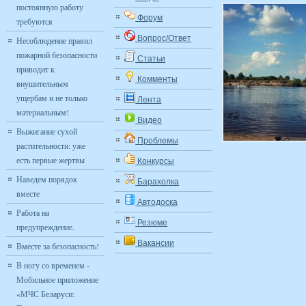
постоянную работу
Форум
требуются
Вопрос/Ответ
Несоблюдение правил
пожарной безопасности
Статьи
приводит к
Комменты
внушительным
ущербам и не только
Лента
материальным!
Видео
Выжигание сухой
Проблемы
растительности: уже
есть первые жертвы
Конкурсы
Наведем порядок
Барахолка
вместе
Автодоска
Работа на
Резюме
предупреждение.
Вакансии
Вместе за безопасность!
В ногу со временем -
Мобильное приложение
«МЧС Беларуси: