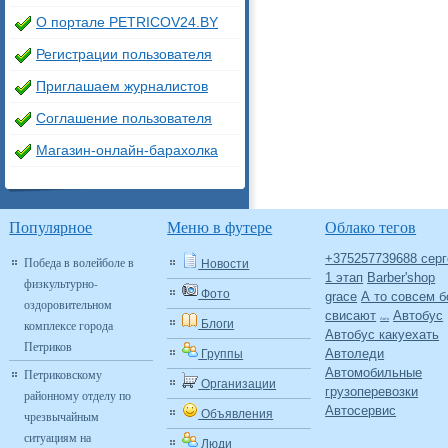
О портале PETRICOV24.BY
Регистрации пользователя
Приглашаем журналистов
Соглашение пользователя
Магазин-онлайн-барахолка
Популярное
Меню в футере
Облако тегов
+375257739688 серг
Победа в волейболе в
Новости
1 этап
Barber'shop
физкультурно-
Фото
grace
А то совсем б
оздоровительном
свисают
Автобус
Авто
комплексе города
Блоги
Автобус какуехать
Петриков
Автоледи
Группы
Автомобильные
Петриковскому
Организации
грузоперевозки
районному отделу по
Автосервис
Объявления
чрезвычайным
ситуациям на
Люди