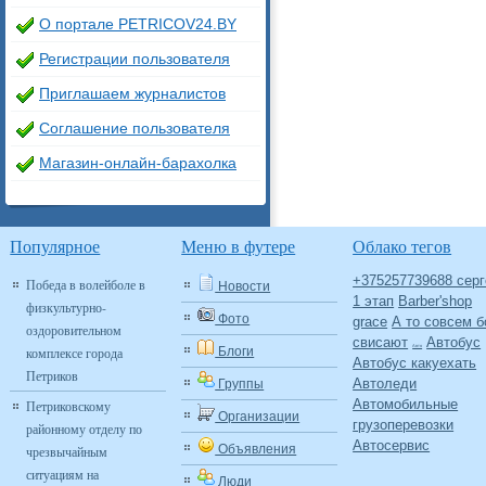
О портале PETRICOV24.BY
Регистрации пользователя
Приглашаем журналистов
Соглашение пользователя
Магазин-онлайн-барахолка
Популярное
Меню в футере
Облако тегов
+375257739688 серг
Победа в волейболе в
Новости
1 этап
Barber'shop
физкультурно-
Фото
grace
А то совсем б
оздоровительном
свисают
Автобус
Авто
комплексе города
Блоги
Автобус какуехать
Петриков
Автоледи
Группы
Автомобильные
Петриковскому
Организации
грузоперевозки
районному отделу по
Автосервис
Объявления
чрезвычайным
ситуациям на
Люди