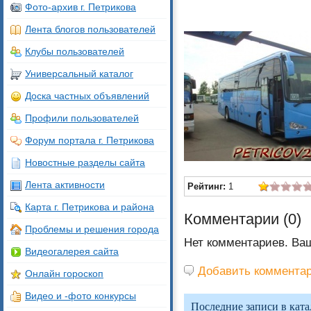
Фото-архив г. Петрикова
Лента блогов пользователей
Клубы пользователей
Универсальный каталог
Доска частных объявлений
Профили пользователей
Форум портала г. Петрикова
Новостные разделы сайта
Лента активности
Рейтинг:
1
Карта г. Петрикова и района
Комментарии (
0
)
Проблемы и решения города
Нет комментариев. Ва
Видеогалерея сайта
Добавить коммента
Онлайн гороскоп
Видео и -фото конкурсы
Последние записи в ката