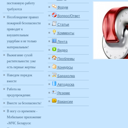
постоянную работу
Форум
требуются
Вопрос/Ответ
Несоблюдение правил
пожарной безопасности
Статьи
приводит к
Комменты
внушительным
ущербам и не только
Лента
материальным!
Видео
Выжигание сухой
Проблемы
растительности: уже
есть первые жертвы
Конкурсы
Наведем порядок
Барахолка
вместе
Автодоска
Работа на
Резюме
предупреждение.
Вакансии
Вместе за безопасность!
В ногу со временем -
Мобильное приложение
«МЧС Беларуси: