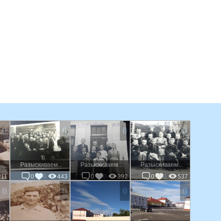
0
0
0
0
Разыскиваем...
Разыскиваем...
Разыскиваем...
211
0
0
443
0
0
392
0
0
537
0
0
0
0