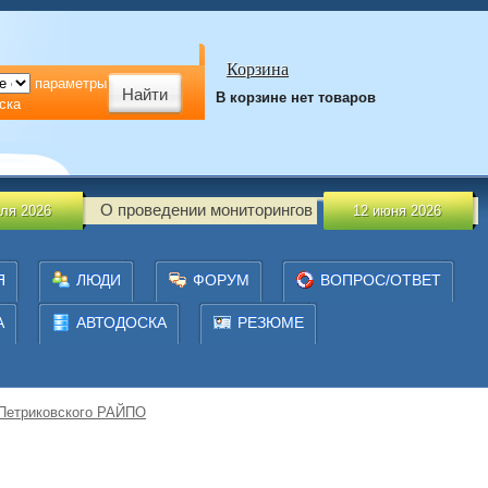
Корзина
параметры
В корзине нет товаров
ска
О проведении мониторингов
О прове
12 июня 2026
Я
ЛЮДИ
ФОРУМ
ВОПРОС/ОТВЕТ
А
АВТОДОСКА
РЕЗЮМЕ
 Петриковского РАЙПО