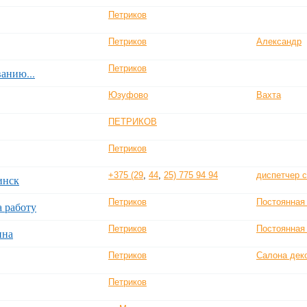
Петриков
Петриков
Александр
Петриков
анию...
Юзуфово
Вахта
ПЕТРИКОВ
Петриков
+375 (29
,
44
,
25) 775 94 94
диспетчер с
инск
Петриков
Постоянная
а работу
Петриков
Постоянная
нна
Петриков
Салона дек
Петриков