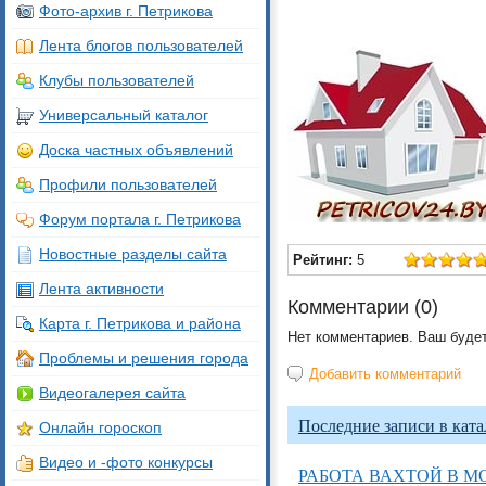
Фото-архив г. Петрикова
Лента блогов пользователей
Клубы пользователей
Универсальный каталог
Доска частных объявлений
Профили пользователей
Форум портала г. Петрикова
Новостные разделы сайта
Рейтинг:
5
Лента активности
Комментарии (
0
)
Карта г. Петрикова и района
Нет комментариев. Ваш буде
Проблемы и решения города
Добавить комментарий
Видеогалерея сайта
Последние записи в ката
Онлайн гороскоп
Видео и -фото конкурсы
РАБОТА ВАХТОЙ В МО