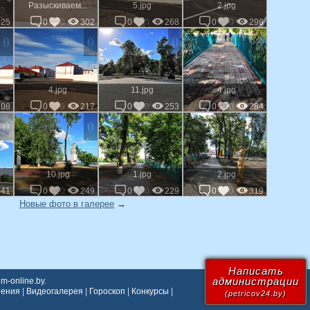
.
Разыскиваем...
5.jpg
2.jpg
325
0
0
302
0
0
268
0
0
296
0
0
0
0
4.jpg
11.jpg
4.jpg
208
0
0
217
0
0
253
0
0
284
0
0
0
0
10.jpg
1.jpg
2.jpg
341
0
0
249
0
0
229
0
0
319
Новые фото в галерее
→
Написать
администрации
m-online.by
.
шения
|
Видеогалерея
|
Гороскоп
|
Конкурсы
|
(petricov24.by)