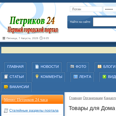
Запомнить
Забыли пароль
Найти на сайте:
Пятница, 7 Августа, 2026
8:05
ГЛАВНАЯ
НОВОСТИ
ФОТО
БЛОГИ
СТАТЬИ
КОММЕНТЫ
ЛЕНТА
ВИД
ВАКАНСИИ
Главная
Организации
Канцел
Меню: Петриков 24 часа
Товары для Дома
Статейные разделы портала