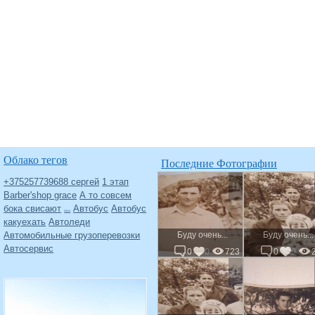
Облако тегов
Последние Фотографии
0
+375257739688 сергей
1 этап
Barber'shop grace
А то совсем
бока свисают
Автобус
Автобус
Авто
какуехать
Автоледи
Автомобильные грузоперевозки
Буду очень...
Буду очень...
Автосервис
0
0
723
0
0
0