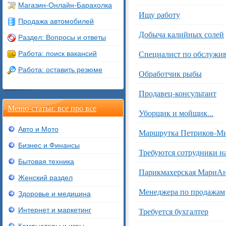
Магазин-Онлайн-Барахолка
Ищу работу
Продажа автомобилей
Добыча калийных солей
Раздел: Вопросы и ответы
Специалист по обслужив
Работа: поиск вакансий
Работа: оставить резюме
Обработчик рыбы
Продавец-консультант
Меню-статьи: все про все
Уборщик и мойщик...
Авто и Мото
Маршрутка Петриков-М
Бизнес и Финансы
Требуются сотрудники н
Бытовая техника
Парикмахерская МариА
Женский раздел
Менеджера по продажам
Здоровье и медицина
Интернет и маркетинг
Требуется бухгалтер