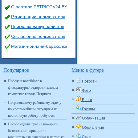
О портале PETRICOV24.BY
Регистрации пользователя
Приглашаем журналистов
Соглашение пользователя
Магазин-онлайн-барахолка
Популярное
Меню в футере
Победа в волейболе в
Новости
физкультурно-оздоровительном
Фото
комплексе города Петриков
Блоги
Петриковскому районному отделу
по чрезвычайным ситуациям на
Группы
постоянную работу требуются
Организации
Несоблюдение правил пожарной
Объявления
безопасности приводит к
внушительным ущербам и не только
Люди