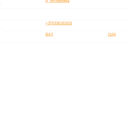
д. Муляровка
ы
+375336181816
.
ВАЗ
2104