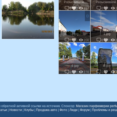
Разыскиваем...
Разыскиваем..
0
0
317
0
0
0
3.jpg
1.jpg
0
0
206
0
0
0
6.jpg
8.jpg
0
0
270
0
0
обратной активной ссылки на источник. Спонсор:
Магазин парфюмерии perfu
атьи
|
Новости
|
Клубы
|
Продажа авто
|
Фото
|
Люди
|
Форум
|
Проблемы и ре