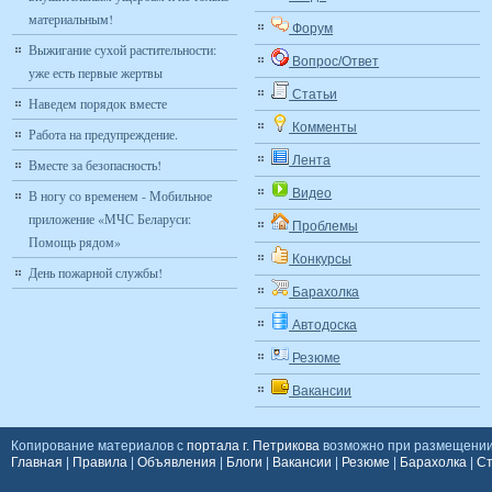
материальным!
Форум
Выжигание сухой растительности:
Вопрос/Ответ
уже есть первые жертвы
Статьи
Наведем порядок вместе
Комменты
Работа на предупреждение.
Лента
Вместе за безопасность!
Видео
В ногу со временем - Мобильное
приложение «МЧС Беларуси:
Проблемы
Помощь рядом»
Конкурсы
День пожарной службы!
Барахолка
Автодоска
Резюме
Вакансии
Копирование материалов с
портала г. Петрикова
возможно при размещении 
Главная
|
Правила
|
Объявления
|
Блоги
|
Вакансии
|
Резюме
|
Барахолка
|
Ст