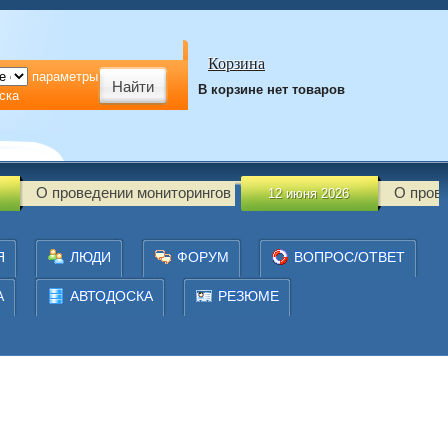
Корзина
параметры
В корзине нет товаров
ска
роведении мониторингов
О проведении мо
12 июня 2026
Я
ЛЮДИ
ФОРУМ
ВОПРОС/ОТВЕТ
А
АВТОДОСКА
РЕЗЮМЕ