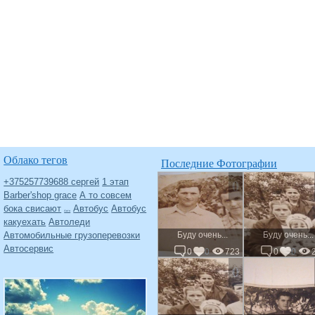
Облако тегов
Последние Фотографии
0
+375257739688 сергей
1 этап
Barber'shop grace
А то совсем
бока свисают
Автобус
Автобус
Авто
какуехать
Автоледи
Автомобильные грузоперевозки
Буду очень...
Буду очень...
Автосервис
0
0
723
0
0
0