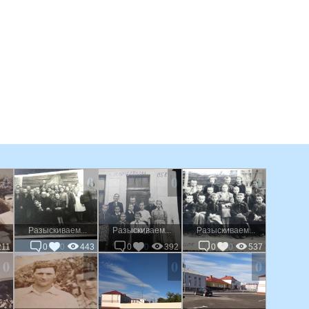
0
0
0
0
Разыскиваем...
Разыскиваем...
Разыскиваем...
211
0
0
443
0
0
392
0
0
537
0
0
0
0