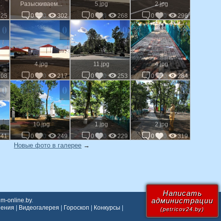
.
Разыскиваем...
5.jpg
2.jpg
325
0
0
302
0
0
268
0
0
296
0
0
0
0
4.jpg
11.jpg
4.jpg
208
0
0
217
0
0
253
0
0
284
0
0
0
0
10.jpg
1.jpg
2.jpg
341
0
0
249
0
0
229
0
0
319
Новые фото в галерее
→
Написать
администрации
m-online.by
.
шения
|
Видеогалерея
|
Гороскоп
|
Конкурсы
|
(petricov24.by)