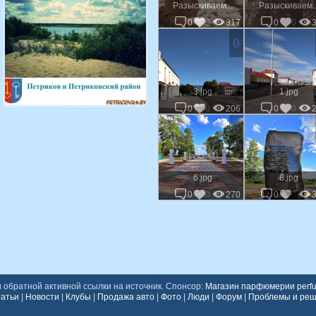
Разыскиваем...
Разыскиваем..
0
0
317
0
0
0
3.jpg
1.jpg
0
0
206
0
0
0
6.jpg
8.jpg
0
0
270
0
0
обратной активной ссылки на источник. Спонсор:
Магазин парфюмерии perfu
атьи
|
Новости
|
Клубы
|
Продажа авто
|
Фото
|
Люди
|
Форум
|
Проблемы и ре