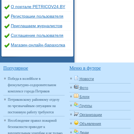
О портале PETRICOV24.BY
Регистрации пользователя
Приглашаем журналистов
Соглашение пользователя
Магазин-онлайн-барахолка
Популярное
Меню в футере
Победа в волейболе в
Новости
физкультурно-оздоровительном
Фото
комплексе города Петриков
Блоги
Петриковскому районному отделу
по чрезвычайным ситуациям на
Группы
постоянную работу требуются
Организации
Несоблюдение правил пожарной
Объявления
безопасности приводит к
внушительным ущербам и не только
Люди