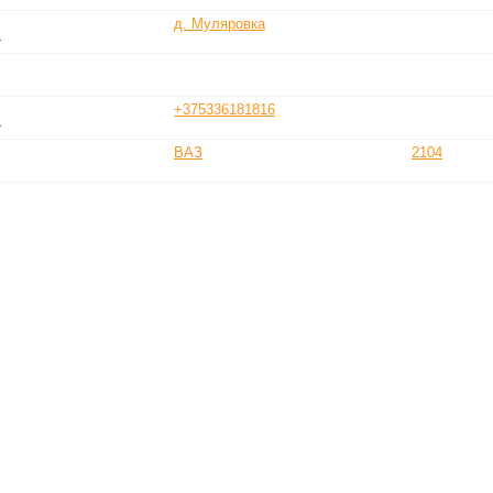
д. Муляровка
ы
+375336181816
.
ВАЗ
2104