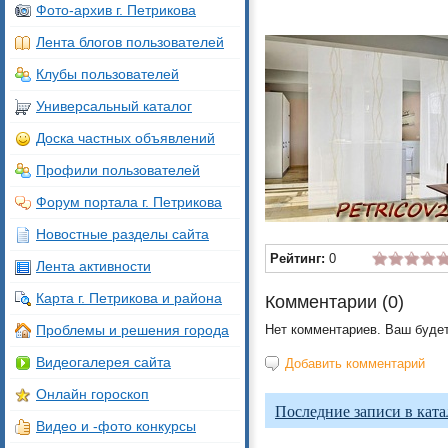
Фото-архив г. Петрикова
Лента блогов пользователей
Клубы пользователей
Универсальный каталог
Доска частных объявлений
Профили пользователей
Форум портала г. Петрикова
Новостные разделы сайта
Рейтинг:
0
Лента активности
Карта г. Петрикова и района
Комментарии (
0
)
Проблемы и решения города
Нет комментариев. Ваш буде
Видеогалерея сайта
Добавить комментарий
Онлайн гороскоп
Последние записи в ката
Видео и -фото конкурсы