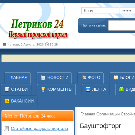
Запомнить
Забыли пароль
Найти на сайте:
Четверг, 6 Августа, 2026
15:28
ГЛАВНАЯ
НОВОСТИ
ФОТО
БЛОГИ
СТАТЬИ
КОММЕНТЫ
ЛЕНТА
ВИД
ВАКАНСИИ
Главная
Организации
Стройка
Меню: Петриков 24 часа
Бауштофторг
Статейные разделы портала