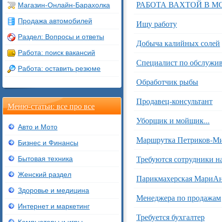
РАБОТА ВАХТОЙ В МО
Магазин-Онлайн-Барахолка
Продажа автомобилей
Ищу работу
Раздел: Вопросы и ответы
Добыча калийных солей
Работа: поиск вакансий
Специалист по обслужив
Работа: оставить резюме
Обработчик рыбы
Продавец-консультант
Меню-статьи: все про все
Уборщик и мойщик...
Авто и Мото
Маршрутка Петриков-М
Бизнес и Финансы
Требуются сотрудники н
Бытовая техника
Женский раздел
Парикмахерская МариА
Здоровье и медицина
Менеджера по продажам
Интернет и маркетинг
Требуется бухгалтер