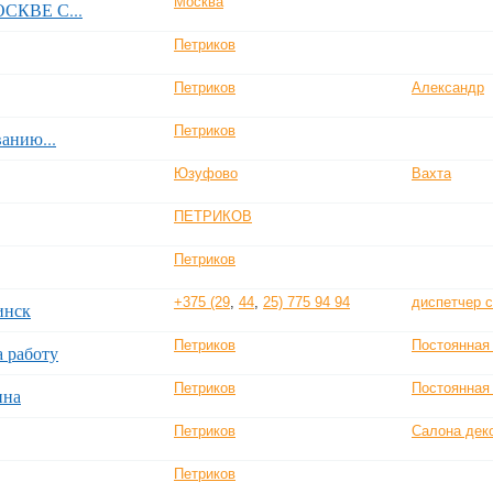
Москва
СКВЕ С...
Петриков
Петриков
Александр
Петриков
анию...
Юзуфово
Вахта
ПЕТРИКОВ
Петриков
+375 (29
,
44
,
25) 775 94 94
диспетчер с
инск
Петриков
Постоянная
а работу
Петриков
Постоянная
нна
Петриков
Салона дек
Петриков