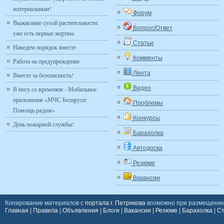
материальным!
Форум
Выжигание сухой растительности:
Вопрос/Ответ
уже есть первые жертвы
Статьи
Наведем порядок вместе
Комменты
Работа на предупреждение.
Лента
Вместе за безопасность!
Видео
В ногу со временем - Мобильное
приложение «МЧС Беларуси:
Проблемы
Помощь рядом»
Конкурсы
День пожарной службы!
Барахолка
Автодоска
Резюме
Вакансии
Копирование материалов с
портала г. Петрикова
возможно при размещении 
Главная
|
Правила
|
Объявления
|
Блоги
|
Вакансии
|
Резюме
|
Барахолка
|
Ст