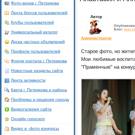
Фото-архив г. Петрикова
Лента блогов пользователей
Автор
Клубы пользователей
Опубликова
Блог:
Блог к
Универсальный каталог
Администратор
Доска частных объявлений
Старое фото, но жител
Профили пользователей
Мои любимые воспитан
Форум портала г. Петрикова
"Праменчыкi" на конку
Новостные разделы сайта
Лента активности
Карта г. Петрикова и района
Проблемы и решения города
Видеогалерея сайта
Онлайн гороскоп
Видео и -фото конкурсы