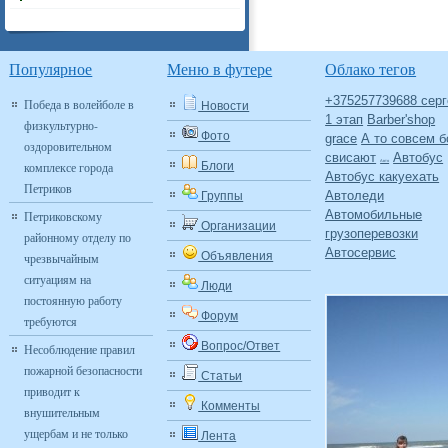
Популярное
Меню в футере
Облако тегов
+375257739688 серг
Победа в волейболе в
Новости
1 этап
Barber'shop
физкультурно-
Фото
grace
А то совсем б
оздоровительном
свисают
Автобус
Авто
комплексе города
Блоги
Автобус какуехать
Петриков
Автоледи
Группы
Автомобильные
Петриковскому
Организации
грузоперевозки
районному отделу по
Автосервис
Объявления
чрезвычайным
ситуациям на
Люди
постоянную работу
Форум
требуются
Вопрос/Ответ
Несоблюдение правил
пожарной безопасности
Статьи
приводит к
Комменты
внушительным
ущербам и не только
Лента