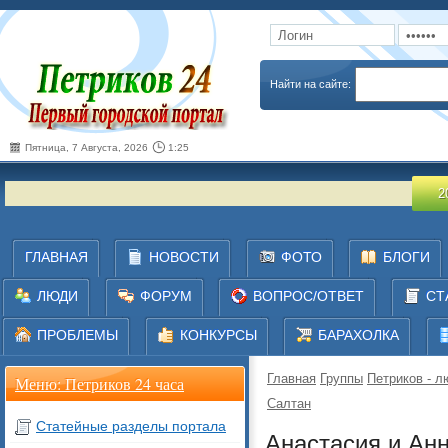
Запомнить
Забыли пароль
Найти на сайте:
Пятница, 7 Августа, 2026
1:25
20 июля 
ГЛАВНАЯ
НОВОСТИ
ФОТО
БЛОГИ
ЛЮДИ
ФОРУМ
ВОПРОС/ОТВЕТ
СТ
ПРОБЛЕМЫ
КОНКУРСЫ
БАРАХОЛКА
Главная
Группы
Петриков - л
Меню: Петриков 24 часа
Салтан
Статейные разделы портала
Анастасия и Ан