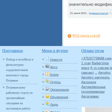
значительно модифици
21 июня 2021 -
Администратор
-
RSS-лента статей
Популярное
Меню в футере
Облако тегов
+375257739688 серг
Победа в волейболе в
Новости
1 этап
Barber'shop
физкультурно-
Фото
grace
А то совсем б
оздоровительном
свисают
Автобус
Авто
комплексе города
Блоги
Автобус какуехать
Петриков
Автоледи
Группы
Автомобильные
Петриковскому
Организации
грузоперевозки
районному отделу по
Автосервис
Объявления
чрезвычайным
ситуациям на
Люди
постоянную работу