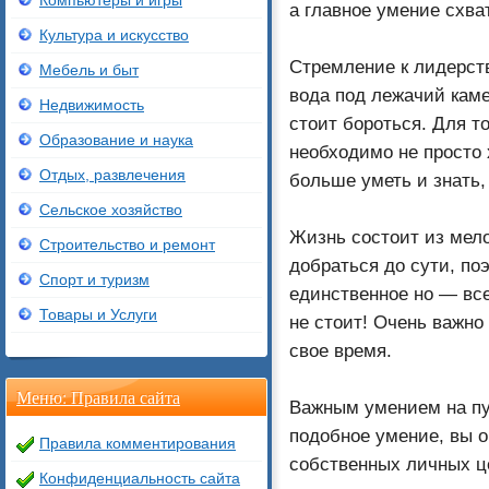
Компьютеры и игры
а главное умение схва
Культура и искусство
Стремление к лидерст
Мебель и быт
вода под лежачий камен
Недвижимость
стоит бороться. Для т
Образование и наука
необходимо не просто 
Отдых, развлечения
больше уметь и знать,
Сельское хозяйство
Жизнь состоит из мело
Строительство и ремонт
добраться до сути, по
Спорт и туризм
единственное но — все
Товары и Услуги
не стоит! Очень важно
свое время.
Меню: Правила сайта
Важным умением на пут
подобное умение, вы 
Правила комментирования
собственных личных ц
Конфиденциальность сайта