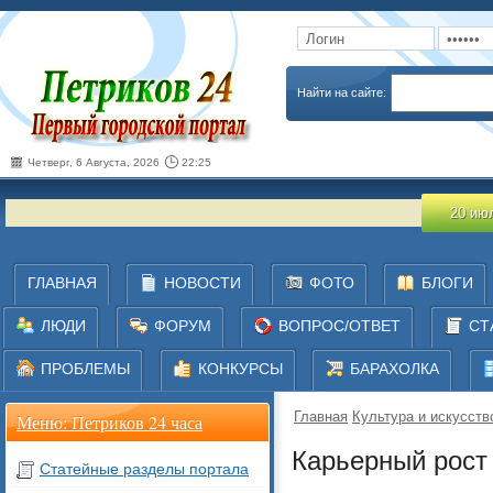
Запомнить
Забыли пароль
Найти на сайте:
Четверг, 6 Августа, 2026
22:25
20 июля 2026
ГЛАВНАЯ
НОВОСТИ
ФОТО
БЛОГИ
ЛЮДИ
ФОРУМ
ВОПРОС/ОТВЕТ
СТ
ПРОБЛЕМЫ
КОНКУРСЫ
БАРАХОЛКА
Главная
Культура и искусств
Меню: Петриков 24 часа
Карьерный рост
Статейные разделы портала