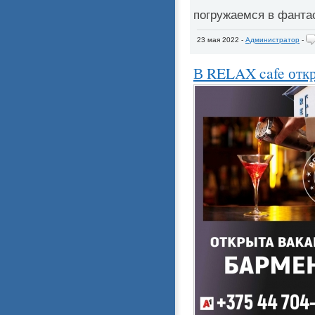
погружаемся в фанта
23 мая 2022 -
Администратор
-
В RELAX cafe отк