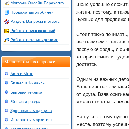
Магазин-Онлайн-Барахолка
Шанс успешно сложить 
жизни, поэтому, к так
Продажа автомобилей
нужные для продвижени
Раздел: Вопросы и ответы
Работа: поиск вакансий
Стоит также понимать,
Работа: оставить резюме
неотъемлемо связано с
первую очередь, любим
которая приносит удов
Меню-статьи: все про все
достаток.
Авто и Мото
Одним из важных дело
Бизнес и Финансы
Большинство компаний
Бытовая техника
от друга. Взяв оригин
можно сколотить целое
Женский раздел
Здоровье и медицина
На пути к этому нужно
Интернет и маркетинг
месте, поэтому успешн