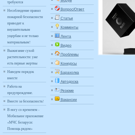
Форум
требуются
Вопрос/Ответ
Несоблюдение правил
пожарной безопасности
Статьи
приводит к
Комменты
внушительным
ущербам и не только
Лента
материальным!
Видео
Выжигание сухой
Проблемы
растительности: уже
есть первые жертвы
Конкурсы
Наведем порядок
Барахолка
вместе
Автодоска
Работа на
Резюме
предупреждение.
Вакансии
Вместе за безопасность!
В ногу со временем -
Мобильное приложение
«МЧС Беларуси:
Помощь рядом»