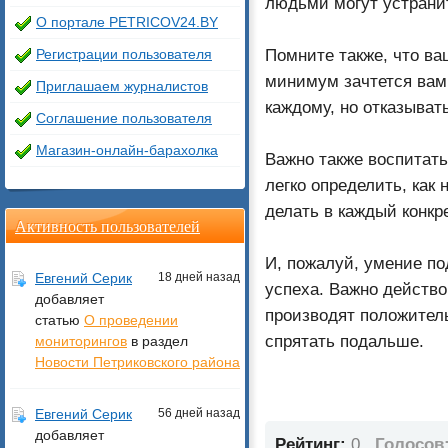
людьми могут устрани
О портале PETRICOV24.BY
Помните также, что ва
Регистрации пользователя
минимум зачтется вам 
Приглашаем журналистов
каждому, но отказыват
Соглашение пользователя
Магазин-онлайн-барахолка
Важно также воспитать
легко определить, как 
делать в каждый конкр
Активность пользователей
И, пожалуй, умение п
Евгений Серик
18 дней назад
успеха. Важно действо
добавляет
производят положител
статью
О проведении
спрятать подальше.
мониторингов
в раздел
Новости Петриковского района
Евгений Серик
56 дней назад
добавляет
Рейтинг:
0
Голосов