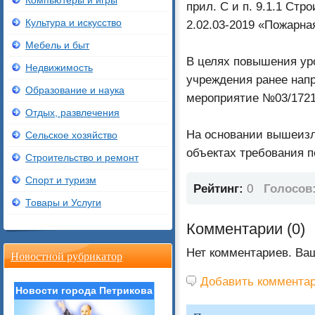
Компьютеры и игры
прил. С и п. 9.1.1 Ст
Культура и искусство
2.02.03-2019 «Пожарна
Мебель и быт
В целях повышения ур
Недвижимость
учреждения ранее нап
Образование и наука
мероприятие №03/1721 
Отдых, развлечения
На основании вышеизл
Сельское хозяйство
объектах требования 
Строительство и ремонт
Спорт и туризм
Рейтинг:
0
Голосов
Товары и Услуги
Комментарии (
0
)
Нет комментариев. Ва
Новостной рубрикатор
Добавить коммента
Новости города Петрикова