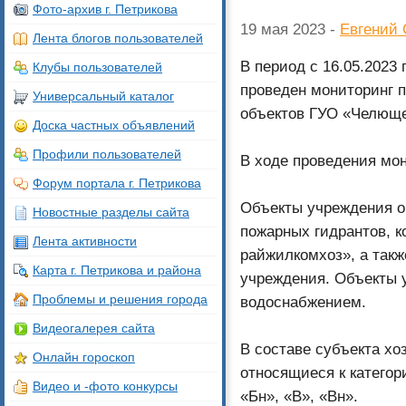
Фото-архив г. Петрикова
19 мая 2023 -
Евгений 
Лента блогов пользователей
В период с 16.05.2023 
Клубы пользователей
проведен мониторинг 
Универсальный каталог
объектов ГУО «Челющев
Доска частных объявлений
Профили пользователей
В ходе проведения мо
Форум портала г. Петрикова
Объекты учреждения 
Новостные разделы сайта
пожарных гидрантов, к
Лента активности
райжилкомхоз», а такж
Карта г. Петрикова и района
учреждения. Объекты 
Проблемы и решения города
водоснабжением.
Видеогалерея сайта
В составе субъекта хо
Онлайн гороскоп
относящиеся к категор
Видео и -фото конкурсы
«Бн», «В», «Вн».