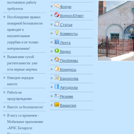
постоянную работу
Форум
требуются
Вопрос/Ответ
Несоблюдение правил
пожарной безопасности
Статьи
приводит к
Комменты
внушительным
ущербам и не только
Лента
материальным!
Видео
Выжигание сухой
Проблемы
растительности: уже
есть первые жертвы
Конкурсы
Наведем порядок
Барахолка
вместе
Автодоска
Работа на
Резюме
предупреждение.
Вакансии
Вместе за безопасность!
В ногу со временем -
Мобильное приложение
«МЧС Беларуси: