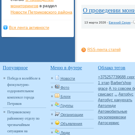
мониторингов
в раздел
О проведении мон
Новости Петриковского района
13 марта 2026 -
Евгений Серик
-
Вся лента активности
RSS-лента статей
Популярное
Меню в футере
Облако тегов
+375257739688 серг
Победа в волейболе в
Новости
1 этап
Barber'shop
физкультурно-
Фото
grace
А то совсем б
оздоровительном
свисают
Автобус
Авто
комплексе города
Блоги
Автобус какуехать
Петриков
Автоледи
Группы
Автомобильные
Петриковскому
Организации
грузоперевозки
районному отделу по
Автосервис
Объявления
чрезвычайным
ситуациям на
Люди