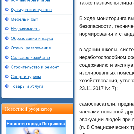
Компьютеры и игры
также назначены лица 
Культура и искусство
В ходе мониторинга в
Мебель и быт
безопасности, технич
Недвижимость
нормирования и станд
Образование и наука
Отдых, развлечения
в здании школы, сист
неработоспособном сос
Сельское хозяйство
содержанию и эксплуа
Строительство и ремонт
изолированных помеще
Спорт и туризм
хозяйствования, утве
Товары и Услуги
23.11.2017 № 7);
самоспасатели, предн
Новостной рубрикатор
членами пожарной дру
эвакуации людей при 
Новости города Петрикова
(п. 8 Специфических 