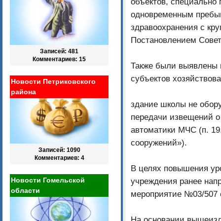
объектов, специально 
одновременным пребыв
здравоохранения с кр
Постановлением Совета
Записей: 481
Комментариев: 15
Также были выявлены 
субъектов хозяйствова
Новости Петриковского
района
здание школы не обор
передачи извещений о
автоматики МЧС (п. 19
сооружений»).
Записей: 1090
Комментариев: 4
В целях повышения ур
Новости Гомельской
учреждения ранее нап
области
мероприятие №03/507 о
На основании вышеизл